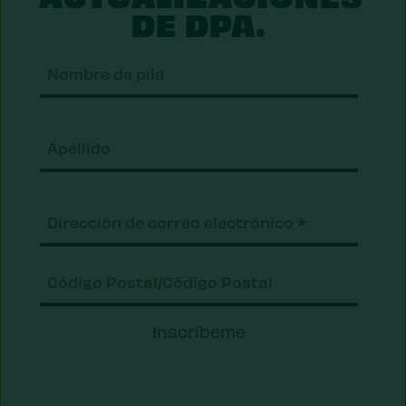
DE DPA.
Nomb
de
pila
Apell
Correo
electrónico
(Requerido)
Código
Inscríbeme
Postal/Código
Postal