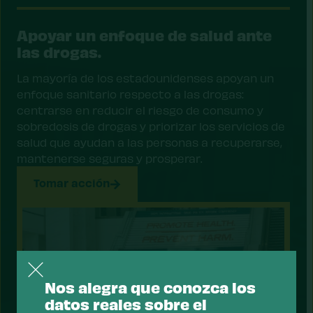
Apoyar un enfoque de salud ante
las drogas.
La mayoría de los estadounidenses apoyan un
enfoque sanitario respecto a las drogas:
centrarse en reducir el riesgo de consumo y
sobredosis de drogas y priorizar los servicios de
salud que ayudan a las personas a recuperarse,
mantenerse seguras y prosperar.
Tomar acción
Nos alegra que conozca los
datos reales sobre el