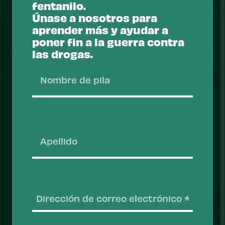
fentanilo.
Únase a nosotros para
aprender más y ayudar a
poner fin a la guerra contra
ACCIÓN
las drogas.
Nombr
de
Prevenir muertes por sobredosis
pila
La crisis de sobredosis es una emergencia de
salud pública. La Drug Policy Alliance aboga por
Apelli
un enfoque de salud pública en materia de
drogas que pueda prevenir muertes por
sobredosis y salvar vidas.
Obtenga más información sobre el
problema
Correo
electr