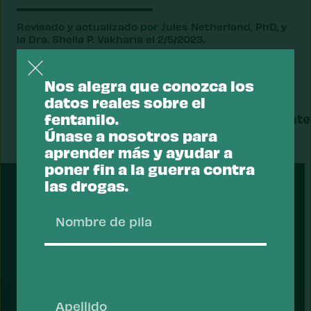
Revisado y actualizado por Jules Netherland, PhD, y
la Dra. Sheila P. Vakharia el 2/5/2023.
Nos alegra que conozca los
datos reales sobre el
fentanilo.
Dato
Siguiente
anterior
dato
Únase a nosotros para
aprender más y ayudar a
poner fin a la guerra contra
PRESENTADO
las drogas.
Nombr
de
pila
Apoyar un enfoque de salud ante
las drogas.
Apelli
La mayoría de los estadounidenses apoyan un