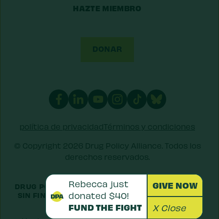
HAZTE MIEMBRO
DONAR
política de privacidad
Términos y condiciones
© Copyright 2026 Drug Policy Alliance. Todos los
derechos reservados.
DRUG POLICY ALLIANCE ES UNA ORGANIZACIÓN
SIN FINES DE LUCRO 501(C)(3) REGISTRADA EN
LOS EE.
EIN: 52-1516692