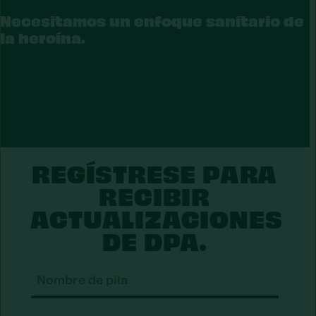
EROÍNA
Necesitamos un enfoque sanitario de
la heroína.
REGÍSTRESE PARA
RECIBIR
ACTUALIZACIONES
DE DPA.
Nomb
de
pila