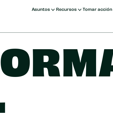
Asuntos
Recursos
Tomar acción
Donar
Unirse
FORM
Donar m
Fondos a
Otras fo
L