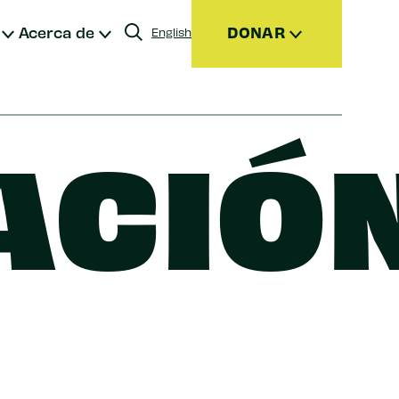
Acerca de
DONAR
English
ACIÓ
ensualmente
sesorados por donantes (DAF)
rmas de donar