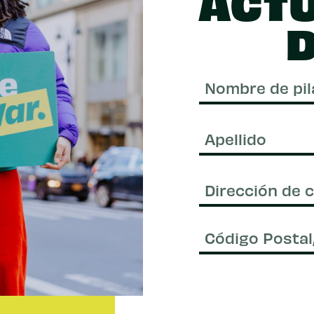
ACT
D
Nombre
de
pila
Apellido
Correo
electrónico
(Requerido)
Código
Postal/Código
Postal