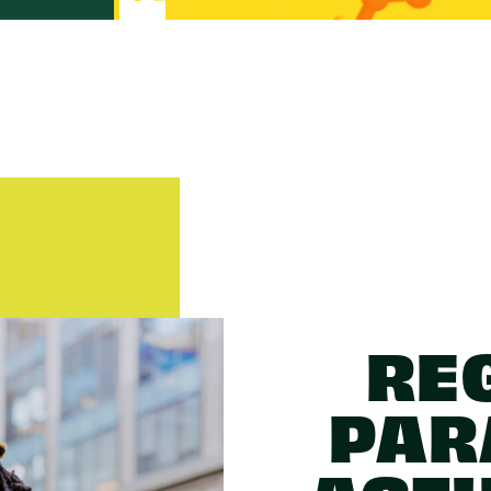
RE
PAR