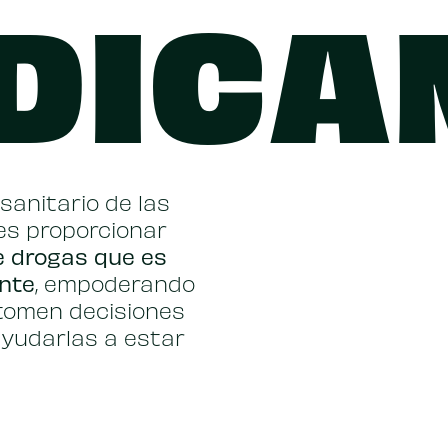
DICA
anitario de las
es proporcionar
e drogas que es
ante
, empoderando
tomen decisiones
yudarlas a estar