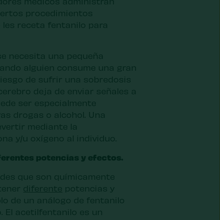
dores médicos administran
ciertos procedimientos
 les receta fentanilo para
 se necesita una pequeña
uando alguien consume una gran
 riesgo de sufrir una sobredosis
cerebro deja de enviar señales a
uede ser especialmente
as drogas o alcohol. Una
vertir mediante la
na y/u oxígeno al individuo.
ferentes potencias y efectos.
oides que son químicamente
 tener
diferente
potencias y
plo de un análogo de fentanilo
 El acetilfentanilo es un