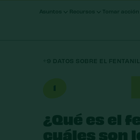
Asuntos
Recursos
Tomar acción
Donar
Unirse
Donar m
9 DATOS SOBRE EL FENTANI
Fondos a
Otras fo
1
¿Qué es el f
cuáles son l