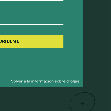
n es porque muchas personas
ieron accidentalmente.
Correo
electrónico
(Requerido)
te el embarazo, se ha asociado
atal (NAS) en los recién
n los recién nacidos se puede
nd, PhD, y la Dra. Sheila P. Vakharia
Volver a la información sobre drogas