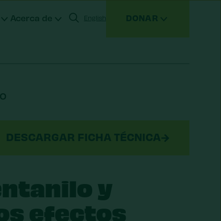
Acerca de
DONAR
English
ensualmente
LO
sesorados por donantes (DAF)
rmas de donar
DESCARGAR FICHA TÉCNICA
entanilo y
os efectos