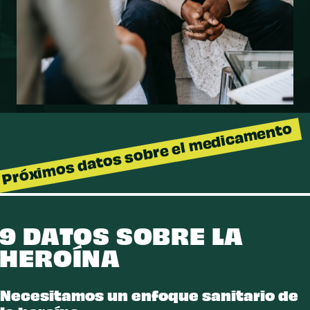
Próximos datos sobre el medicamento
9 DATOS SOBRE LA
HEROÍNA
Necesitamos un enfoque sanitario de