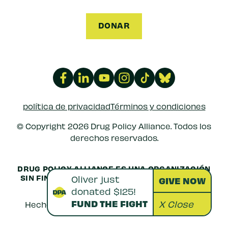
DONAR
política de privacidad
Términos y condiciones
© Copyright 2026 Drug Policy Alliance. Todos los
derechos reservados.
DRUG POLICY ALLIANCE ES UNA ORGANIZACIÓN
SIN FINES DE LUCRO 501(C)(3) REGISTRADA EN
LOS EE.
EIN: 52-1516692
Creativos con conciencia
Hecho con
por
amar