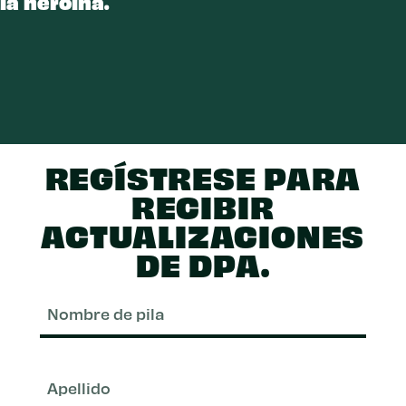
EROÍNA
la heroína.
REGÍSTRESE PARA
RECIBIR
ACTUALIZACIONES
DE DPA.
Nom
de
pila
Apel