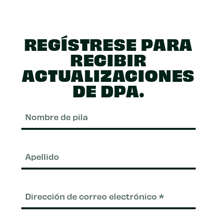
REGÍSTRESE PARA
RECIBIR
ACTUALIZACIONES
DE DPA.
Nom
de
pila
Apel
Correo