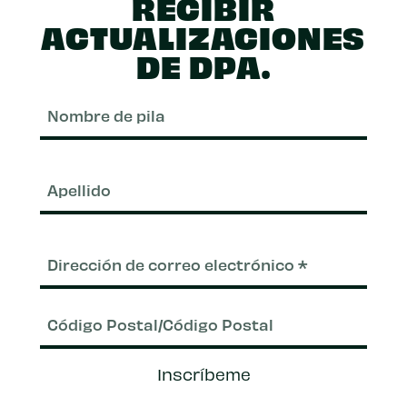
RECIBIR
ACTUALIZACIONES
DE DPA.
Nom
de
pila
Apel
Correo
electrónico
(Requerido)
Código
Inscríbeme
Postal/Código
Postal