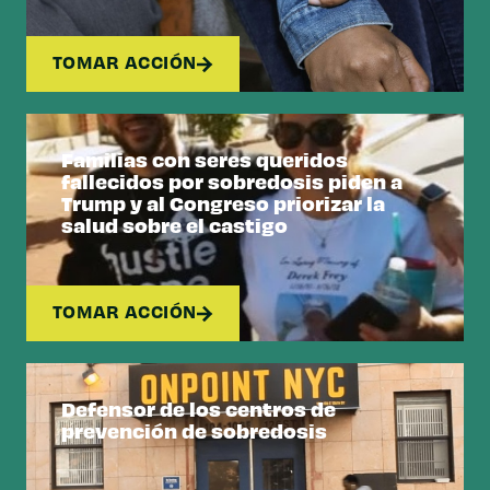
TOMAR ACCIÓN
Familias con seres queridos
fallecidos por sobredosis piden a
Trump y al Congreso priorizar la
salud sobre el castigo
TOMAR ACCIÓN
Defensor de los centros de
prevención de sobredosis