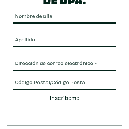
Nom
de
pila
Apel
Correo
electrónico
(Requerido)
Código
Inscríbeme
Postal/Código
Postal