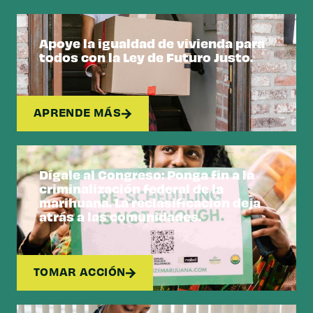
Apoye la igualdad de vivienda para
todos con la Ley de Futuro Justo.
APRENDE MÁS
Dígale al Congreso: Ponga fin a la
criminalización federal de la
marihuana. La reclasificación deja
atrás a las comunidades.
TOMAR ACCIÓN