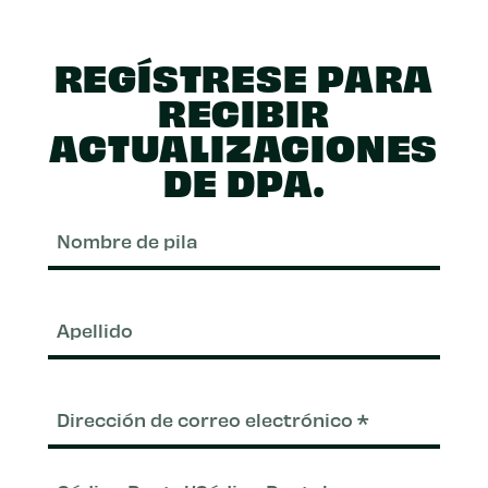
REGÍSTRESE PARA
RECIBIR
ACTUALIZACIONES
DE DPA.
Nom
de
pila
Apel
Correo
electrónico
(Requerido)