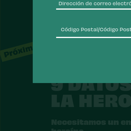
Próximos datos sobre el medi
Código
Postal/Código
Postal
9 DATO
LA HER
Necesitamos un enf
heroína.