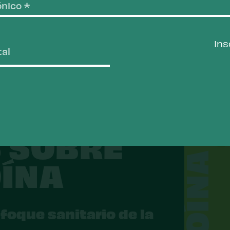
camento
In
S SOBRE
HEROÍNA
OÍNA
oque sanitario de la