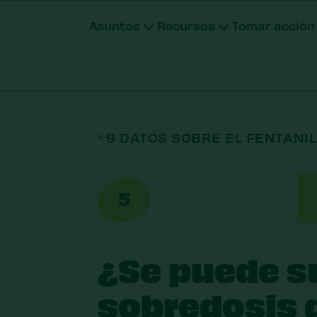
Asuntos
Recursos
Tomar acción
Donar
Unirse
Donar m
9 DATOS SOBRE EL FENTANI
Fondos a
Otras fo
5
¿Se puede su
sobredosis 