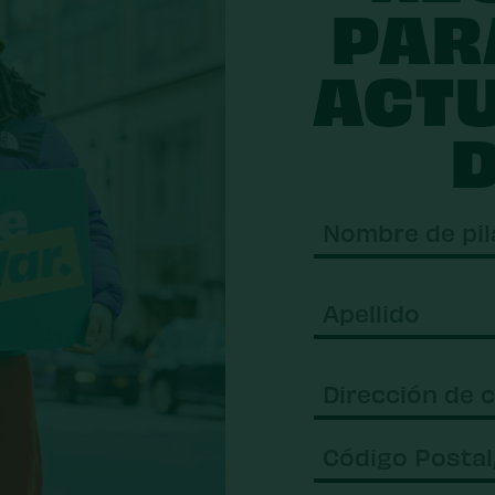
PAR
ACT
D
Nombre
de
pila
Apellido
Correo
electrónico
(Requer
Código