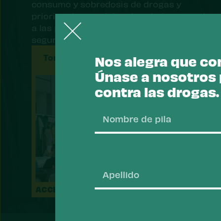
consumo y sobredosis de drogas y
priorizar los servicios de salud que ayudan
a las personas a recuperarse, mantenerse
seguras y prosperar.
Tomar acción
Nos alegra que con
Únase a nosotros p
contra las drogas.
Nombre
de
pila
ACCIÓN
Apellido