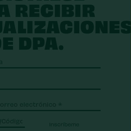
A RECIBIR
UALIZACIONE
E DPA.
ido)
Inscríbeme