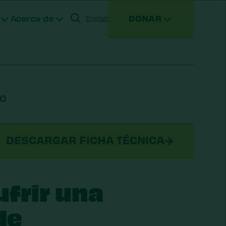
Acerca de
DONAR
English
ensualmente
LO
sesorados por donantes (DAF)
rmas de donar
DESCARGAR FICHA TÉCNICA
frir una
de