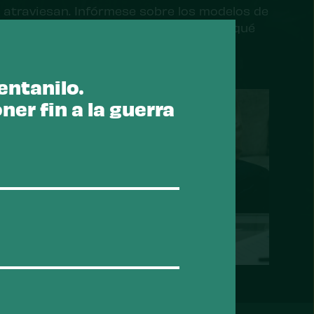
atraviesan. Infórmese sobre los modelos de
tratamiento actuales, qué funciona y qué
necesita mejorar.
Ir a Recursos
entanilo.
er fin a la guerra