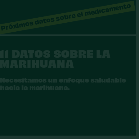
Próximos datos sobre el medicamento
11 DATOS SOBRE LA
RIJUANA
MARIHUANA
Necesitamos un enfoque saludable
hacia la marihuana.