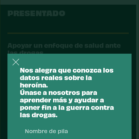
PRESENTADO
Apoyar un enfoque de salud ante
las drogas.
La mayoría de los estadounidenses apoyan un
Nos alegra que conozca los
enfoque sanitario respecto a las drogas:
datos reales sobre la
centrarse en reducir el riesgo de consumo y
heroína.
sobredosis de drogas y priorizar los servicios de
Únase a nosotros para
salud que ayudan a las personas a recuperarse,
aprender más y ayudar a
mantenerse seguras y prosperar.
poner fin a la guerra contra
Tomar acción
las drogas.
Nombr
de