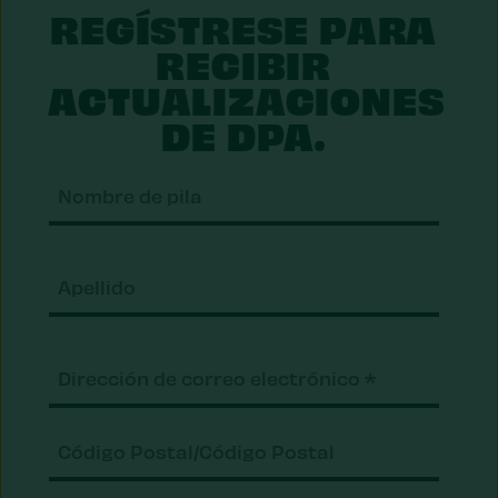
REGÍSTRESE PARA
RECIBIR
ACTUALIZACIONES
DE DPA.
Nomb
de
pila
Apell
Correo
electrónico
(Requerido)
Código