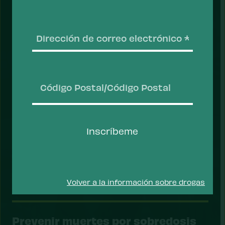
salud que ayudan a las personas a recuperarse,
mantenerse seguras y prosperar.
Correo
Tomar acción
electr
Código
Postal/Código
Inscríbeme
Postal
ACCIÓN
Volver a la información sobre drogas
Prevenir muertes por sobredosis