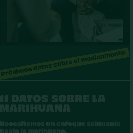
Próximos datos sobre el medicamento
11 DATOS SOBRE LA
RIJUANA
MARIHUANA
Necesitamos un enfoque saludable
hacia la marihuana.