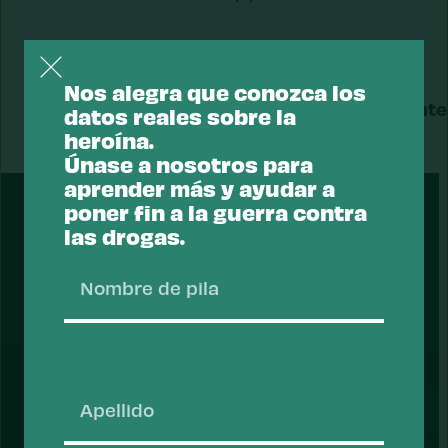
Nos alegra que conozca los
Dato
Siguiente
datos reales sobre la
anterior
dato
heroína.
Únase a nosotros para
aprender más y ayudar a
PRESENTADO
poner fin a la guerra contra
las drogas.
Nombr
de
Apoyar un enfoque de salud ante
pila
las drogas.
La mayoría de los estadounidenses apoyan un
enfoque sanitario respecto a las drogas:
Apelli
centrarse en reducir el riesgo de consumo y
sobredosis de drogas y priorizar los servicios de