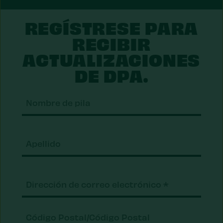
REGÍSTRESE PARA
RECIBIR
ACTUALIZACIONES
DE DPA.
Nom
de
pila
Apel
Correo
electrónico
(Requerido)