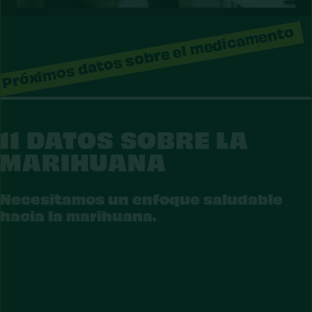
Próximos datos sobre el medicamento
11 DATOS SOBRE LA
RIJUANA
MARIHUANA
Necesitamos un enfoque saludable
hacia la marihuana.