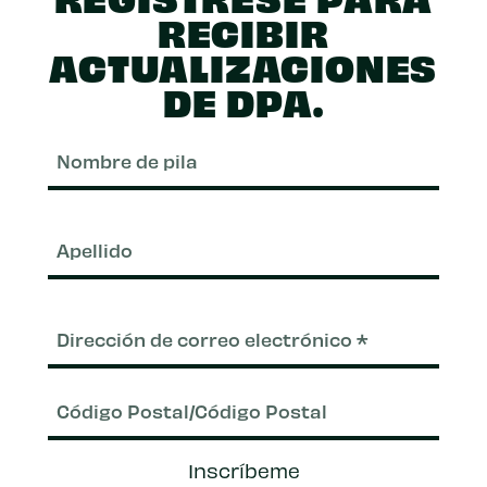
RECIBIR
ACTUALIZACIONES
DE DPA.
Nom
de
pila
Apel
Correo
electrónico
(Requerido)
Código
Inscríbeme
Postal/Código