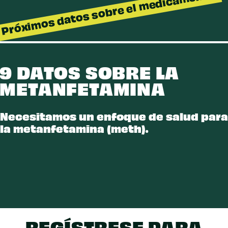
Próximos datos sobre el medicamento
ANFETAMINA
9 DATOS SOBRE LA
METANFETAMINA
Necesitamos un enfoque de salud para
la metanfetamina (meth).
REGÍSTRESE PARA