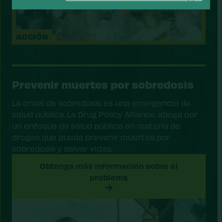
ACCIÓN
Prevenir muertes por sobredosis
La crisis de sobredosis es una emergencia de
salud pública. La Drug Policy Alliance aboga por
un enfoque de salud pública en materia de
drogas que pueda prevenir muertes por
sobredosis y salvar vidas.
Obtenga más información sobre el
problema