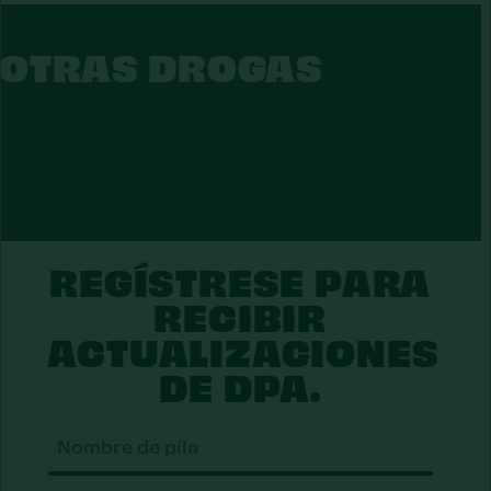
S
OTRAS DROGAS
O
T
R
A
S
D
R
O
G
A
REGÍSTRESE PARA
RECIBIR
ACTUALIZACIONES
DE DPA.
Nomb
de
pila