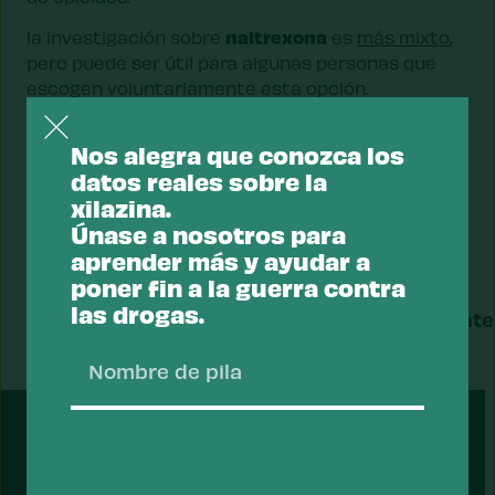
naltrexona
la investigación sobre
es
más mixto
,
pero puede ser útil para algunas personas que
escogen voluntariamente esta opción.
Nos alegra que conozca los
Revisado y actualizado por Jules Netherland, PhD y
datos reales sobre la
la Dra. Sheila P. Vakharia el 07/06/2024.
xilazina.
Únase a nosotros para
aprender más y ayudar a
poner fin a la guerra contra
las drogas.
Dato
Siguiente
anterior
dato
Nombr
de
pila
PRESENTADO
Apelli