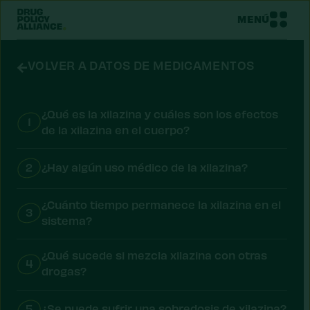
MENÚ
VOLVER A DATOS DE MEDICAMENTOS
¿Qué es la xilazina y cuáles son los efectos
1
de la xilazina en el cuerpo?
2
¿Hay algún uso médico de la xilazina?
¿Cuánto tiempo permanece la xilazina en el
3
sistema?
¿Qué sucede si mezcla xilazina con otras
4
drogas?
5
¿Se puede sufrir una sobredosis de xilazina?