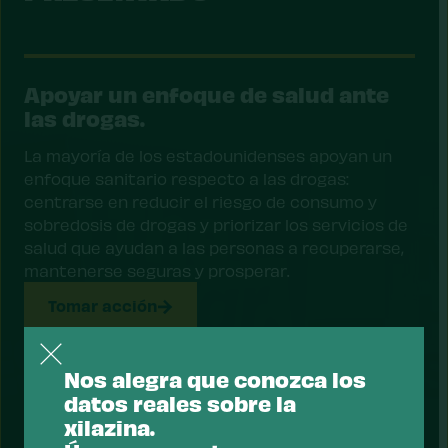
Apoyar un enfoque de salud ante
las drogas.
La mayoría de los estadounidenses apoyan un
enfoque sanitario respecto a las drogas:
centrarse en reducir el riesgo de consumo y
sobredosis de drogas y priorizar los servicios de
salud que ayudan a las personas a recuperarse,
mantenerse seguras y prosperar.
Tomar acción
Nos alegra que conozca los
datos reales sobre la
xilazina.