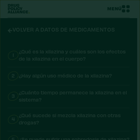
MENÚ
VOLVER A DATOS DE MEDICAMENTOS
¿Qué es la xilazina y cuáles son los efectos
1
de la xilazina en el cuerpo?
2
¿Hay algún uso médico de la xilazina?
¿Cuánto tiempo permanece la xilazina en el
3
sistema?
¿Qué sucede si mezcla xilazina con otras
4
drogas?
5
¿Se puede sufrir una sobredosis de xilazina?