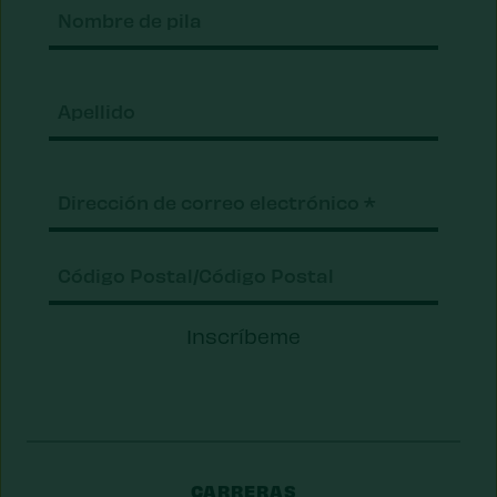
Nomb
de
pila
Apell
Correo
electrónico
(Requerido)
Código
Inscríbeme
Postal/Código
Postal
CARRERAS