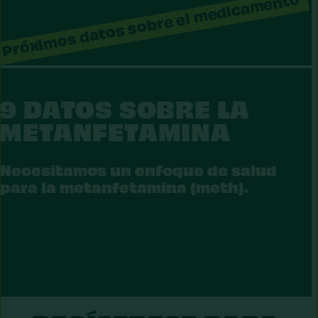
Próximos datos sobre el medicamento
ANFETAMINA
9 DATOS SOBRE LA
METANFETAMINA
Necesitamos un enfoque de salud
para la metanfetamina (meth).