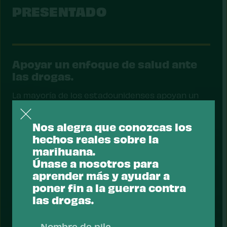
PRESENTADO
Apoyar un enfoque de salud ante
las drogas.
La mayoría de los estadounidenses apoyan un
enfoque sanitario respecto a las drogas:
centrarse en reducir el riesgo de consumo y
Nos alegra que conozcas los
sobredosis de drogas y priorizar los servicios de
hechos reales sobre la
salud que ayudan a las personas a recuperarse,
marihuana.
mantenerse seguras y prosperar.
Únase a nosotros para
Tomar acción
aprender más y ayudar a
poner fin a la guerra contra
las drogas.
Nombr