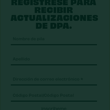
REGÍSTRESE PARA
RECIBIR
ACTUALIZACIONES
DE DPA.
Nomb
de
pila
Apell
Correo
electrónico
(Requerido)
Código
Inscríbeme
Postal/Código