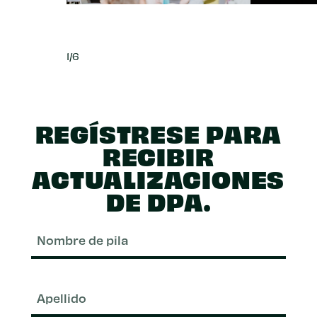
1/6
REGÍSTRESE PARA
RECIBIR
ACTUALIZACIONES
DE DPA.
Nom
de
pila
Apel