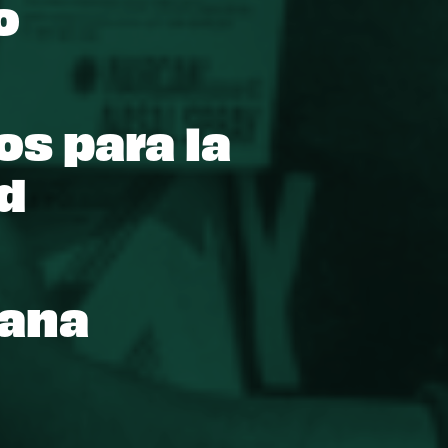
o
s para la
ad
uana