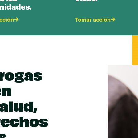
nidades.
cción
Tomar acción
drogas
en
alud,
rechos
s.