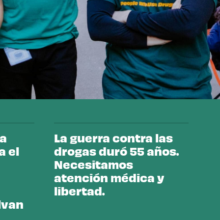
la
La guerra contra las
a el
drogas duró 55 años.
Necesitamos
atención médica y
libertad.
lvan