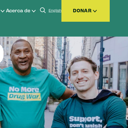
Acerca de
DONAR
English
O
ensualmente
sesorados por donantes (DAF)
rmas de donar