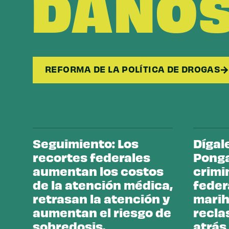
DAÑOS
REFORMA DE LA POLÍTICA DE DROGAS
Seguimiento: Los
Dígal
recortes federales
Ponga 
aumentan los costos
crimi
de la atención médica,
federa
retrasan la atención y
marih
aumentan el riesgo de
recla
sobredosis.
atrás 