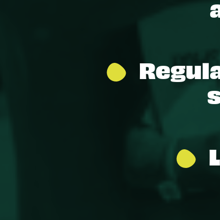
Regula
s