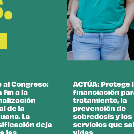
.
e al Congreso:
ACTÚA: Protege 
fin a la
financiación par
nalización
tratamiento, la
l de la
prevención de
uana. La
sobredosis y los
sificación deja
servicios que sa
a las
vidas.