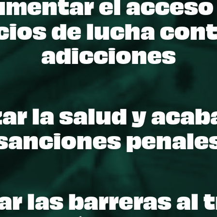
mentar el acceso 
cios de lucha cont
adicciones
zar la salud y acab
sanciones penale
ar las barreras al t