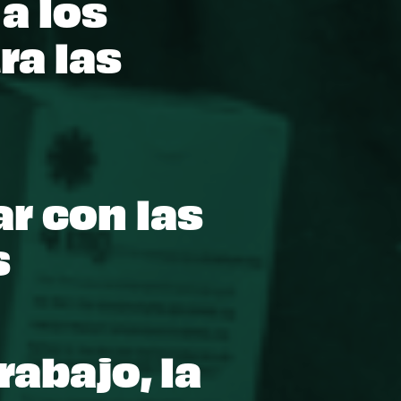
a los
ra las
ar con las
s
rabajo, la