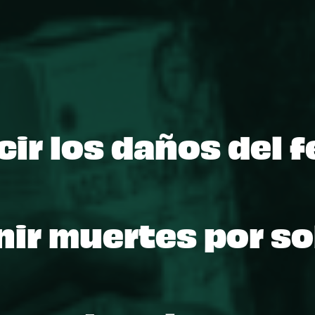
ir los daños del f
nir muertes por s