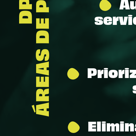
ÁREAS DE PROBLEMAS
DPA
Au
servi
Priori
Elimin