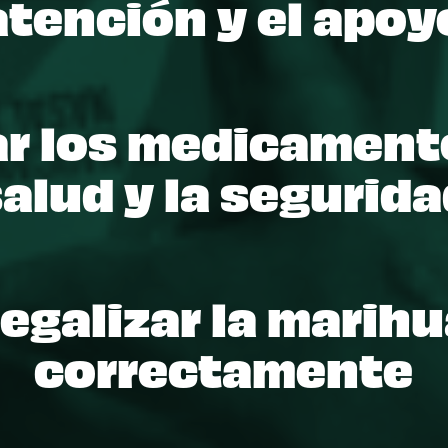
atención y el apoy
r los medicamento
alud y la segurid
Legalizar la marih
correctamente