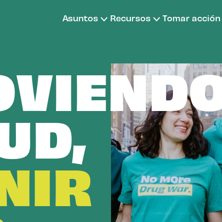
Asuntos
Recursos
Tomar acción
Donar
OVIEND
Unirse
Donar m
Fondos a
UD,
Otras fo
NIR