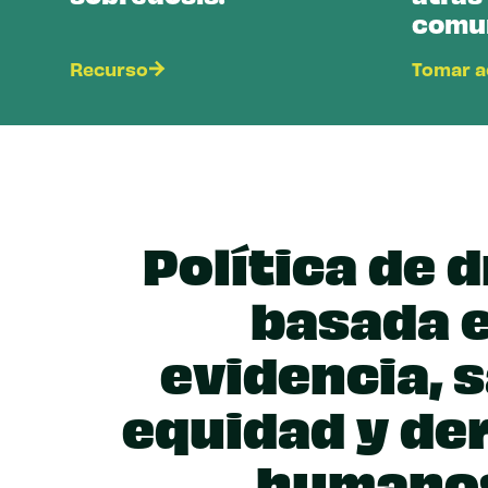
comu
Recurso
Tomar a
Política de 
basada 
evidencia, s
equidad y de
humano