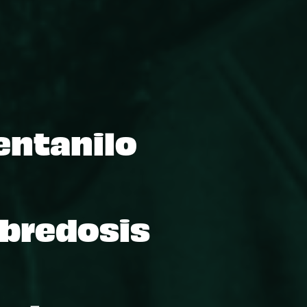
entanilo
obredosis