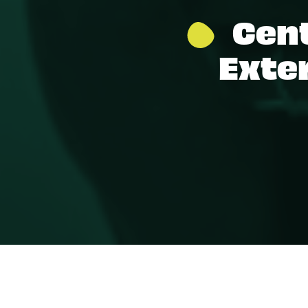
Cent
Exter