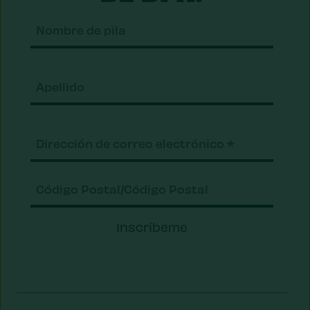
Nomb
de
pila
Apell
Correo
electrónico
(Requerido)
Código
Inscríbeme
Postal/Código
Postal