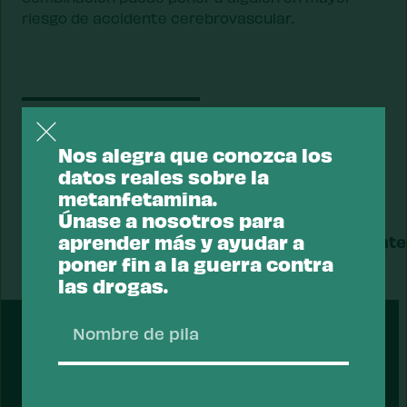
riesgo de accidente cerebrovascular.
Revisado y actualizado por Jules Netherland, PhD, y
la Dra. Sheila P. Vakharia el 26/05/2023.
Nos alegra que conozca los
datos reales sobre la
metanfetamina.
Únase a nosotros para
aprender más y ayudar a
Dato
Siguiente
anterior
dato
poner fin a la guerra contra
las drogas.
Nombr
PRESENTADO
de
pila