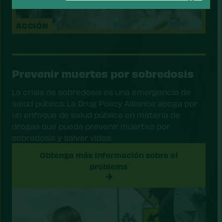
ACCIÓN
Prevenir muertes por sobredosis
La crisis de sobredosis es una emergencia de
salud pública. La Drug Policy Alliance aboga por
un enfoque de salud pública en materia de
drogas que pueda prevenir muertes por
sobredosis y salvar vidas.
Obtenga más información sobre el
problema