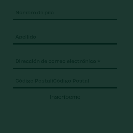
Nomb
de
pila
Apell
Correo
electrónico
(Requerido)
Código
Inscríbeme
Postal/Código
Postal