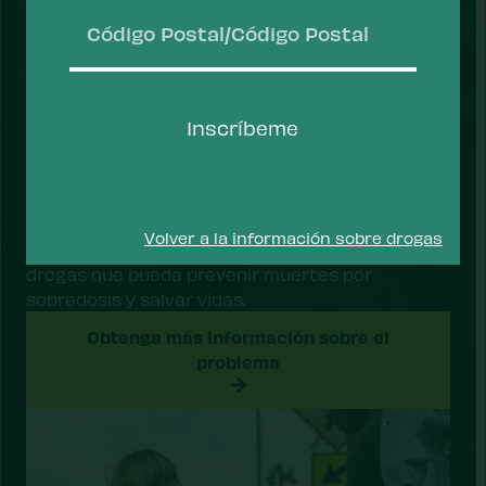
ACCIÓN
Código
Postal/Código
Inscríbeme
Postal
Prevenir muertes por sobredosis
La crisis de sobredosis es una emergencia de
salud pública. La Drug Policy Alliance aboga por
Volver a la información sobre drogas
un enfoque de salud pública en materia de
drogas que pueda prevenir muertes por
sobredosis y salvar vidas.
Obtenga más información sobre el
problema