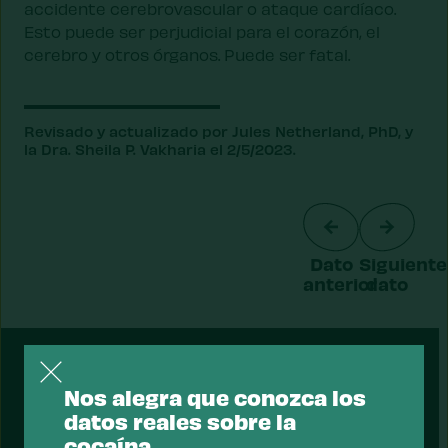
accidente cerebrovascular o ataque cardíaco.
Esto puede ser perjudicial para el corazón, el
cerebro y otros órganos. Puede ser fatal.
Revisado y actualizado por Jules Netherland, PhD, y
la Dra. Sheila P. Vakharia el 2/5/2023.
Dato
Siguiente
anterior
dato
PRESENTADO
Nos alegra que conozca los
datos reales sobre la
cocaína.