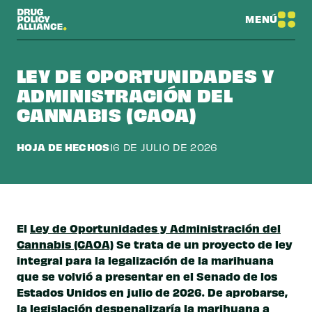
MENÚ
LEY DE OPORTUNIDADES Y
ADMINISTRACIÓN DEL
CANNABIS (CAOA)
HOJA DE HECHOS
16 DE JULIO DE 2026
El
Ley de Oportunidades y Administración del
Cannabis (CAOA)
Se trata de un proyecto de ley
integral para la legalización de la marihuana
que se volvió a presentar en el Senado de los
Estados Unidos en julio de 2026. De aprobarse,
la legislación despenalizaría la marihuana a