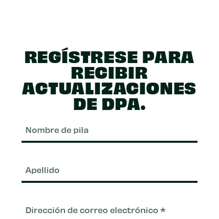
REGÍSTRESE PARA
RECIBIR
ACTUALIZACIONES
DE DPA.
Nom
de
pila
Apel