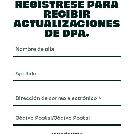
REGÍSTRESE PARA
RECIBIR
ACTUALIZACIONES
DE DPA.
Nom
de
pila
Apel
Correo
electrónico
(Requerido)
Código
Inscríbeme