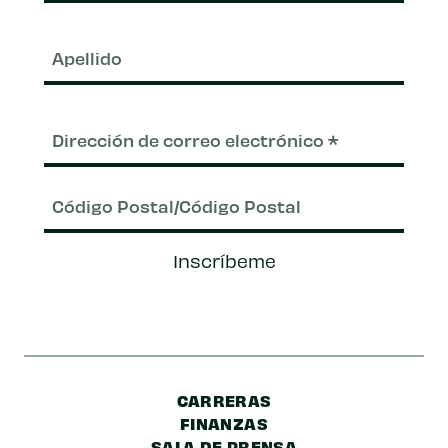
pila
Apel
Correo
electrónico
(Requerido)
Código
Inscríbeme
Postal/Código
Postal
CARRERAS
FINANZAS
SALA DE PRENSA