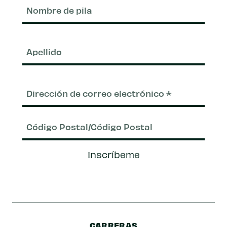
Nom
de
pila
Apel
Correo
electrónico
(Requerido)
Código
Inscríbeme
Postal/Código
Postal
CARRERAS