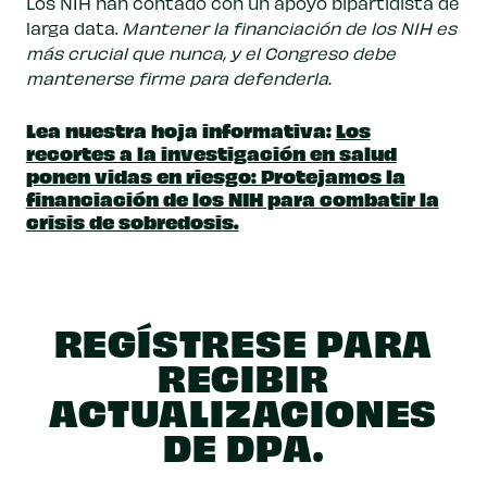
Los NIH han contado con un apoyo bipartidista de
larga data.
Mantener la financiación de los NIH es
más crucial que nunca, y el Congreso debe
mantenerse firme para defenderla.
Lea nuestra hoja informativa:
Los
recortes a la investigación en salud
ponen vidas en riesgo: Protejamos la
financiación de los NIH para combatir la
crisis de sobredosis.
REGÍSTRESE PARA
RECIBIR
ACTUALIZACIONES
DE DPA.