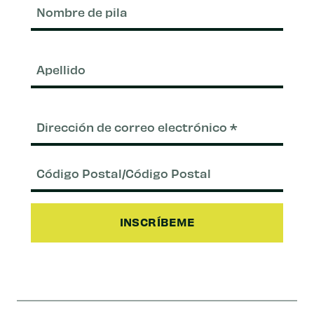
Nom
de
pila
Apel
Correo
electrónico
(Requerido)
Código
Postal/Código
Postal