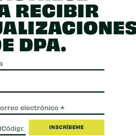
A RECIBIR
UALIZACIONE
E DPA.