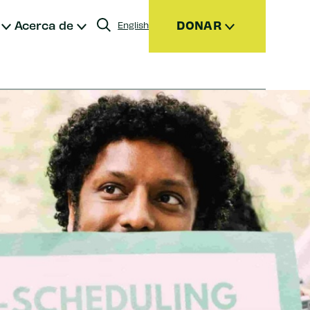
Acerca de
DONAR
English
ensualmente
sesorados por donantes (DAF)
rmas de donar