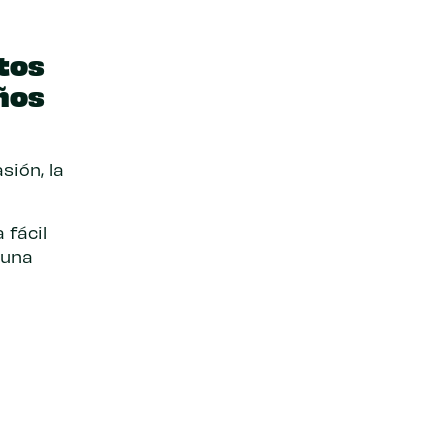
tos
años
sión, la
 fácil
 una