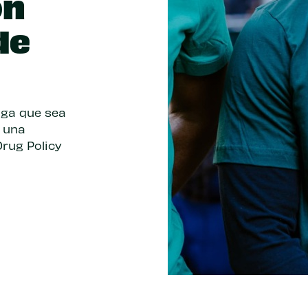
ón
de
ga que sea
o una
rug Policy