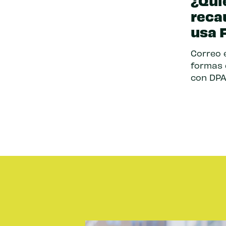
¿Qui
reca
usa 
Correo 
formas 
con DPA