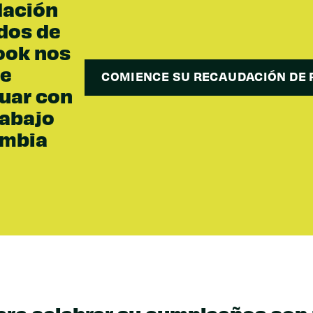
dación
dos de
ook nos
te
COMIENCE SU RECAUDACIÓN DE
uar con
rabajo
ambia