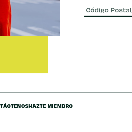
Correo
electrónico
(Requer
Código
Postal/Código
Postal
TÁCTENOS
HAZTE MIEMBRO