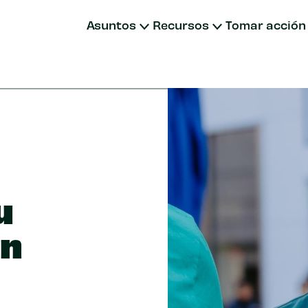
Asuntos
Recursos
Tomar acción
Donar
Unirse
Donar m
Fondos a
Otras fo
u
on