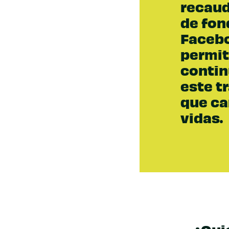
recau
de fon
Faceb
permi
contin
este t
que c
vidas.