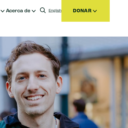
Acerca de
DONAR
English
ensualmente
sesorados por donantes (DAF)
rmas de donar