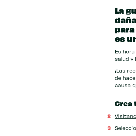
La g
daña
para
es u
Es hora
salud y
¡Las re
de hace
causa q
Crea 
Visítan
Selecci