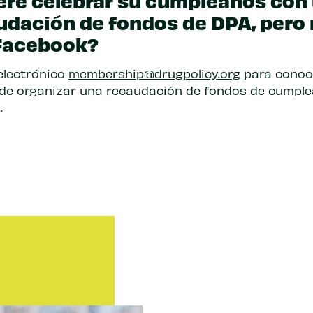
ere celebrar su cumpleaños con
udación de fondos de DPA, pero
Facebook?
electrónico
membership@drugpolicy.org
para conoc
de organizar una recaudación de fondos de cumpl
.