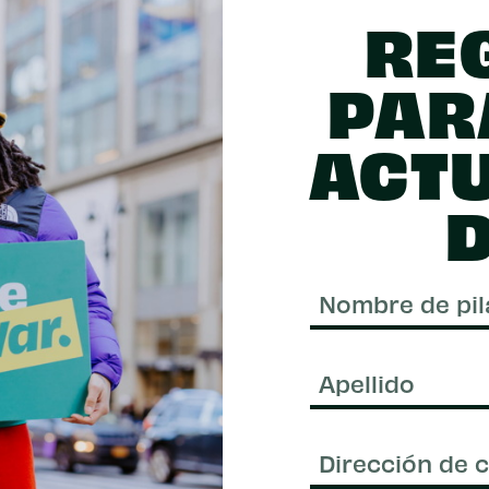
RE
PAR
ACT
D
Nombre
de
pila
Apellido