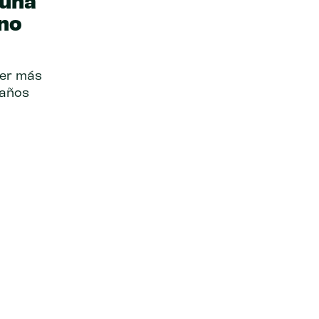
 una
 no
er más
eaños